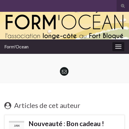
Tog
sear
Search for:
for
Form'Ocean
Togg
navig
Articles de cet auteur
Nouveauté : Bon cadeau !
JAN