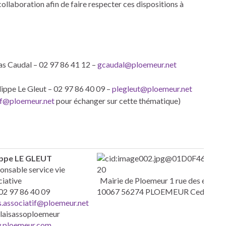
laboration afin de faire respecter ces dispositions à
das Caudal – 02 97 86 41 12 –
gcaudal@ploemeur.net
ilippe Le Gleut – 02 97 86 40 09 –
plegleut@ploemeur.net
tif@ploemeur.net
pour échanger sur cette thématique)
ippe LE GLEUT
onsable service vie
ciative
Mairie de Ploemeur 1 rue des écoles
 02 97 86 40 09
10067 56274 PLOEMEUR Ced
is.associatif@ploemeur.net
aisassoploemeur
ploemeur.com