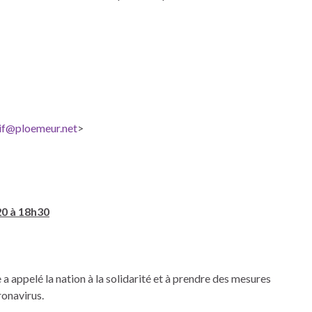
tif@ploemeur.net
>
20 à 18h30
a appelé la nation à la solidarité et à prendre des mesures
ronavirus.