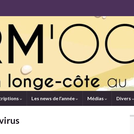
criptions
Les news de l’année
Médias
Divers
virus