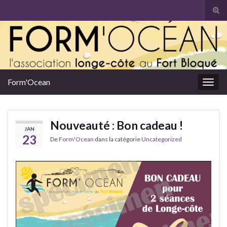
Tog
sear
Search for:
for
Form'Ocean
Togg
navig
Nouveauté : Bon cadeau !
JAN
23
De
Form'Ocean
dans la catégorie
Uncategorized